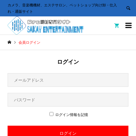
カメラ、音楽機機材、エステサロン、ペットショップ向け卸・仕入
れ・通販サイト


会員ログイン
ログイン
ログイン情報を記憶