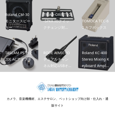
Roland CM-30
TRIAD-ORBIT IO
モニタースピー
-SPKR IOクイッ
TOMOCA TCC-6
カー
クチェンジ対...
0 カフボックス
TASCAM PS-P12
RODE AIMICRO
Roland KC-400
20E ACアダプタ
デュアルチャン
Stereo Mixing K
ー
ネル対応USBオ...
eyboard Ampl...
カメラ、音楽機機材、エステサロン、ペットショップ向け卸・仕入れ・通
販サイト