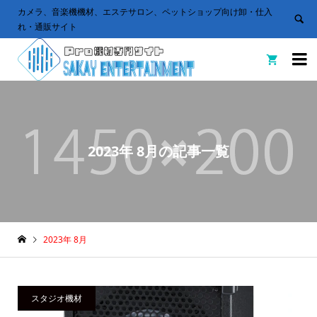
カメラ、音楽機機材、エステサロン、ペットショップ向け卸・仕入
れ・通販サイト


2023年 8月の記事一覧
2023年 8月
スタジオ機材