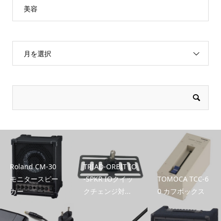
美容
月を選択
Roland CM-30
TRIAD-ORBIT IO
モニタースピー
-SPKR IOクイッ
TOMOCA TCC-6
カー
クチェンジ対...
0 カフボックス