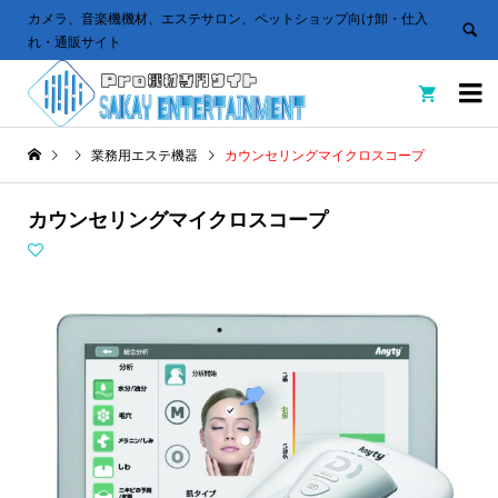
カメラ、音楽機機材、エステサロン、ペットショップ向け卸・仕入
れ・通販サイト


業務用エステ機器
カウンセリングマイクロスコープ
カウンセリングマイクロスコープ