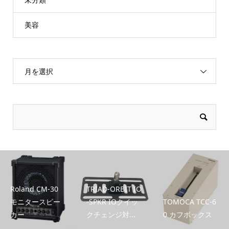
美容
月を選択
Roland CM-30
TRIAD-ORBIT IO
モニタースピー
-SPKR IOクイッ
TOMOCA TCC-6
カー
クチェンジ対...
0 カフボックス